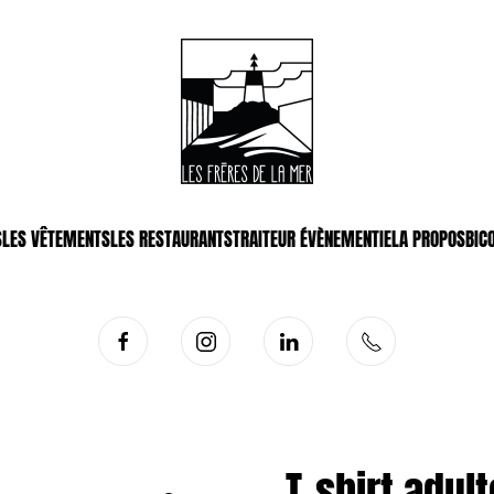
S
LES VÊTEMENTS
LES RESTAURANTS
TRAITEUR ÉVÈNEMENTIEL
A PROPOS
BIC
T-shirt adul